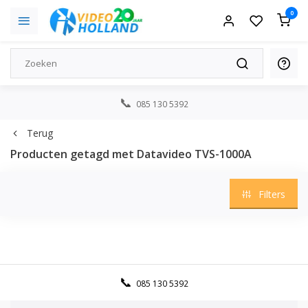
0
085 130 5392
Terug
Producten getagd met Datavideo TVS-1000A
Filters
085 130 5392