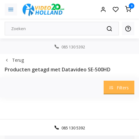
0
085 130 5392
Terug
Producten getagd met Datavideo SE-500HD
Filters
085 130 5392