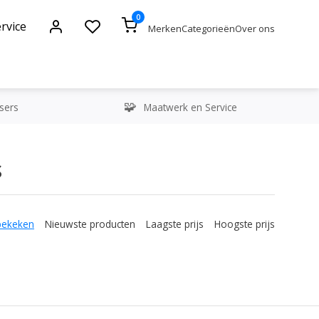
0
rvice
Merken
Categorieën
Over ons
sers
Maatwerk en Service
S
bekeken
Nieuwste producten
Laagste prijs
Hoogste prijs