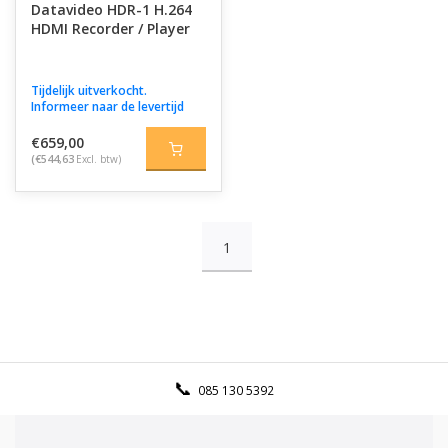
Datavideo HDR-1 H.264
HDMI Recorder / Player
Tijdelijk uitverkocht.
Informeer naar de levertijd
€659,00
(€544,63
Excl. btw)
1
085 130 5392