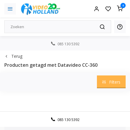
0
085 130 5392
Terug
Producten getagd met Datavideo CC-360
Filters
085 130 5392