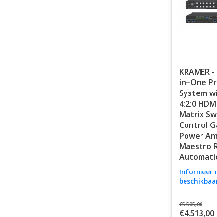
KRAMER - 
in–One Pr
System wi
4:2:0 HD
Matrix Sw
Control G
Power Amp
Maestro 
Automati
Informeer 
beschikbaa
€5.505,00
€4.513,00