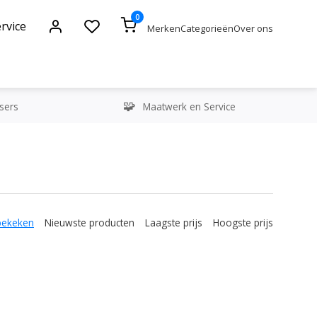
0
rvice
Merken
Categorieën
Over ons
sers
Maatwerk en Service
bekeken
Nieuwste producten
Laagste prijs
Hoogste prijs