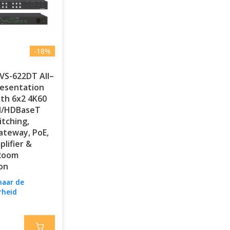
-18%
VS-622DT All–
esentation
th 6x2 4K60
MI/HDBaseT
itching,
ateway, PoE,
lifier &
Room
on
naar de
rheid