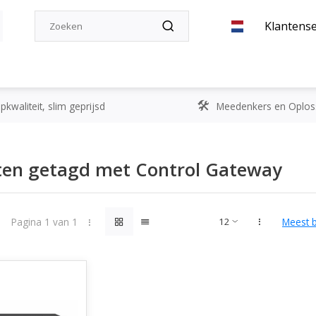
Klantense
kwaliteit, slim geprijsd
Meedenkers en Oplos
ten getagd met Control Gateway
Pagina 1 van 1
Meest 