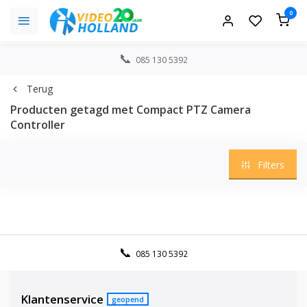
0
085 130 5392
Terug
Producten getagd met Compact PTZ Camera
Controller
Filters
085 130 5392
Klantenservice
geopend