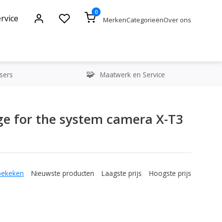
0
rvice
Merken
Categorieën
Over ons
sers
Maatwerk en Service
e for the system camera X-T3
bekeken
Nieuwste producten
Laagste prijs
Hoogste prijs