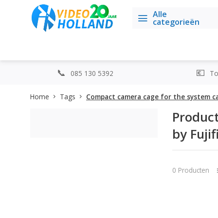
Alle
categorieën
085 130 5392
Top
Home
Tags
Compact camera cage for the system ca
Produc
by Fujif
0 Producten