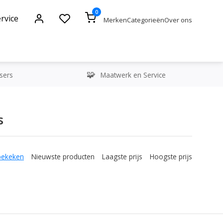
0
rvice
Merken
Categorieën
Over ons
sers
Maatwerk en Service
s
bekeken
Nieuwste producten
Laagste prijs
Hoogste prijs