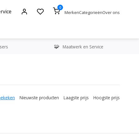
0
rvice
Merken
Categorieën
Over ons
sers
Maatwerk en Service
bekeken
Nieuwste producten
Laagste prijs
Hoogste prijs