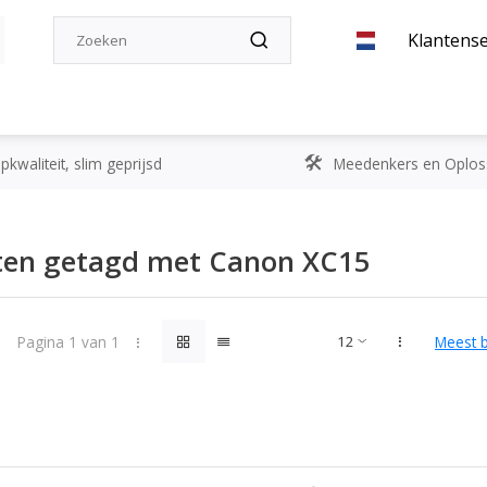
Klantense
kwaliteit, slim geprijsd
Meedenkers en Oplos
ten getagd met Canon XC15
Pagina 1 van 1
Meest 