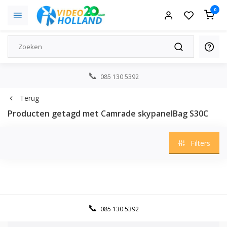
0
085 130 5392
Terug
Producten getagd met Camrade skypanelBag S30C
Filters
085 130 5392