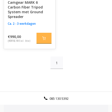
Camgear MARK 6
Carbon Fiber Tripod
System met Ground
Spreader
Ca. 2 - 3 werkdagen
€990,00
(€818,18
Excl. btw)
1
085 130 5392