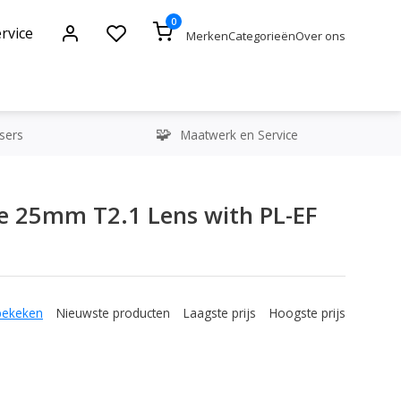
0
rvice
Merken
Categorieën
Over ons
sers
Maatwerk en Service
e 25mm T2.1 Lens with PL-EF
bekeken
Nieuwste producten
Laagste prijs
Hoogste prijs