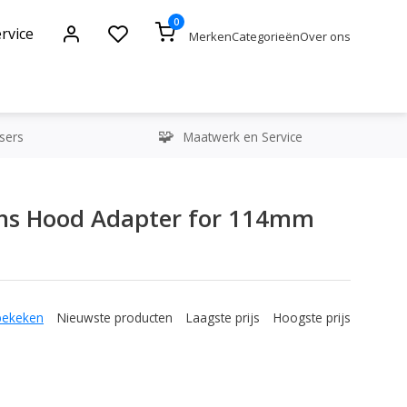
0
rvice
Merken
Categorieën
Over ons
sers
Maatwerk en Service
ns Hood Adapter for 114mm
bekeken
Nieuwste producten
Laagste prijs
Hoogste prijs