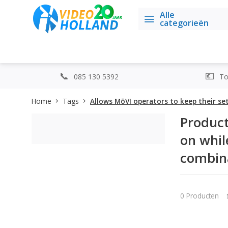
Alle
categorieën
085 130 5392
Top
Home
Tags
Allows MōVI operators to keep their se
Product
on whil
combina
0 Producten