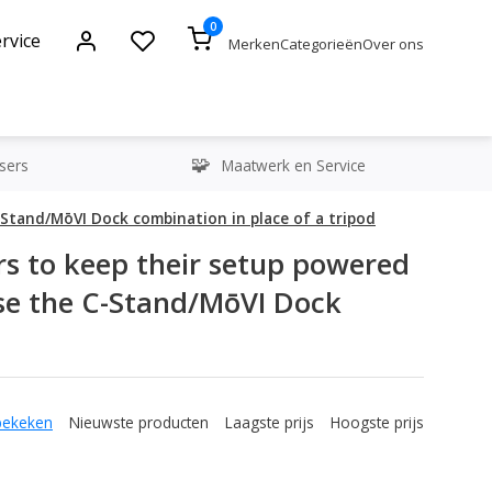
0
rvice
Merken
Categorieën
Over ons
sers
Maatwerk en Service
-Stand/MōVI Dock combination in place of a tripod
s to keep their setup powered
use the C-Stand/MōVI Dock
bekeken
Nieuwste producten
Laagste prijs
Hoogste prijs