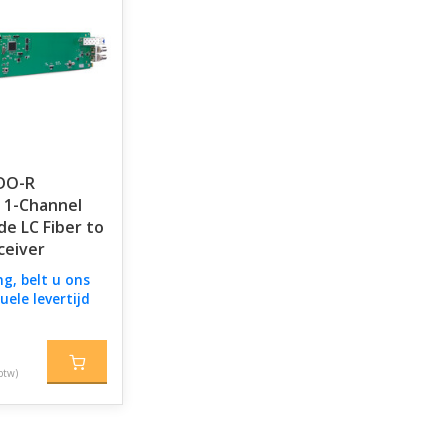
DO-R
 1-Channel
de LC Fiber to
ceiver
ng, belt u ons
uele levertijd
btw)