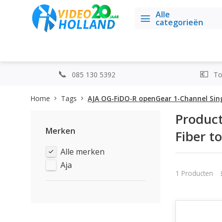
Alle
categorieën
085 130 5392
Top
Home
Tags
AJA OG-FiDO-R openGear 1-Channel Sing
Produc
Merken
Fiber t
Alle merken
Aja
1 Producten