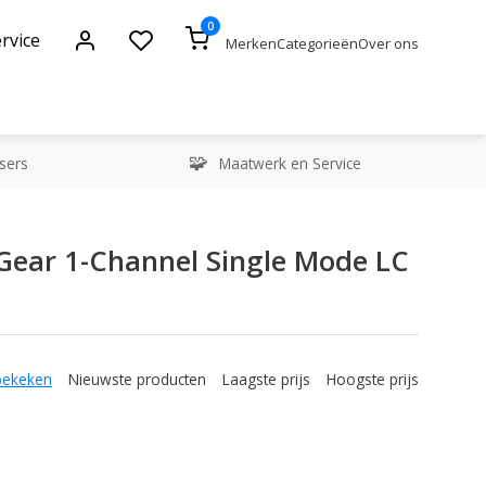
0
rvice
Merken
Categorieën
Over ons
sers
Maatwerk en Service
ear 1-Channel Single Mode LC
bekeken
Nieuwste producten
Laagste prijs
Hoogste prijs