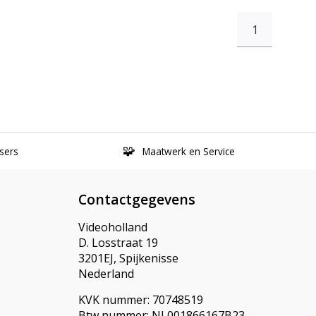
1
sers
Maatwerk en Service
Contactgegevens
Videoholland
D. Losstraat 19
3201EJ, Spijkenisse
Nederland
KVK nummer: 70748519
Btw nummer: NL001866167B23