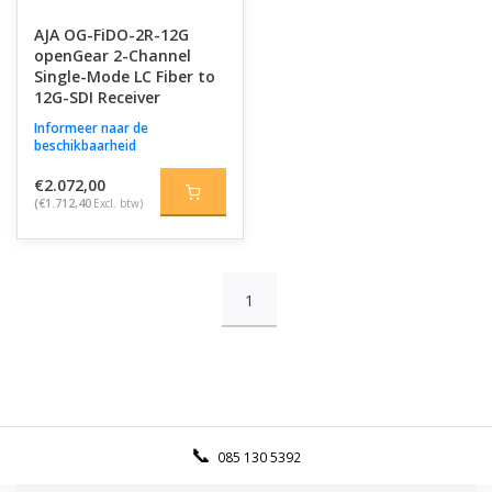
AJA OG-FiDO-2R-12G
openGear 2-Channel
Single-Mode LC Fiber to
12G-SDI Receiver
Informeer naar de
beschikbaarheid
€2.072,00
(€1.712,40
Excl. btw)
1
085 130 5392