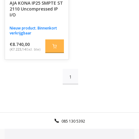
AJA KONA IP25 SMPTE ST
2110 Uncompressed IP
I/O
Nieuw product. Binnenkort
verkrijgbaar
€8.740,00
(€7.223,14
Excl. btw)
1
085 130 5392