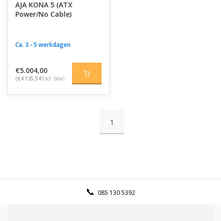
AJA KONA 5 (ATX
Power/No Cable)
Ca. 3 - 5 werkdagen
€5.004,00
(€4.135,54
Excl. btw)
1
085 130 5392