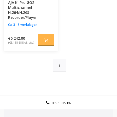
AJA Ki Pro GO2
Multichannel
H.264/H.265
Recorder/Player
Ca. 3 - 5 werkdagen
€6.242,00
(€5.158,68
Excl. btw)
1
085 130 5392