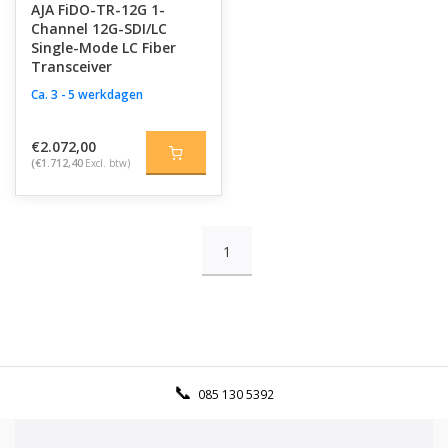
AJA FiDO-TR-12G 1-
Channel 12G-SDI/LC
Single-Mode LC Fiber
Transceiver
Ca. 3 - 5 werkdagen
€2.072,00
(€1.712,40
Excl. btw)
1
085 130 5392