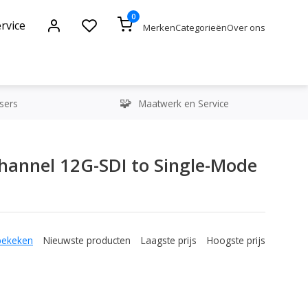
0
rvice
Merken
Categorieën
Over ons
sers
Maatwerk en Service
hannel 12G-SDI to Single-Mode
bekeken
Nieuwste producten
Laagste prijs
Hoogste prijs