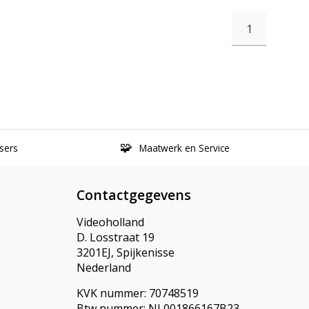
1
sers
Maatwerk en Service
Contactgegevens
Videoholland
D. Losstraat 19
3201EJ, Spijkenisse
Nederland
KVK nummer: 70748519
Btw nummer: NL001866167B23