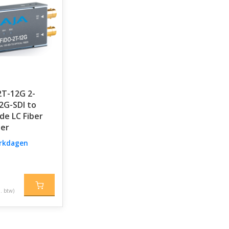
2T-12G 2-
2G-SDI to
de LC Fiber
ter
erkdagen
l. btw)