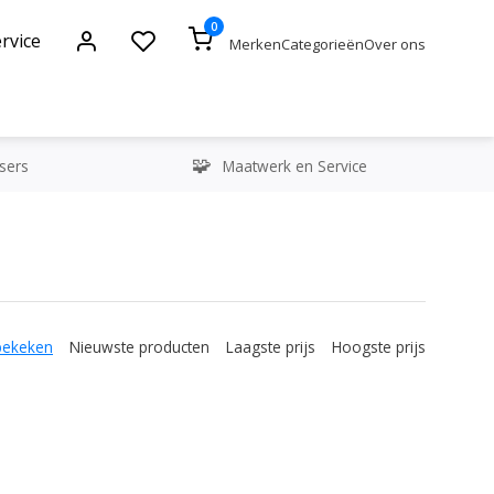
0
rvice
Merken
Categorieën
Over ons
sers
Maatwerk en Service
bekeken
Nieuwste producten
Laagste prijs
Hoogste prijs