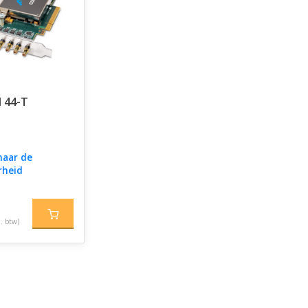
d 44-T
naar de
rheid
l. btw)