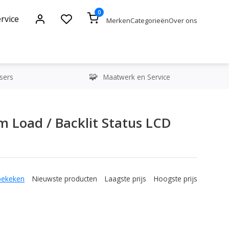
0
rvice
Merken
Categorieën
Over ons
sers
Maatwerk en Service
 Load / Backlit Status LCD
bekeken
Nieuwste producten
Laagste prijs
Hoogste prijs