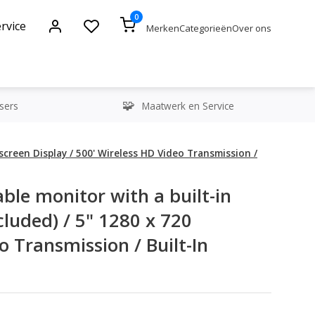
0
rvice
Merken
Categorieën
Over ons
sers
Maatwerk en Service
screen Display / 500' Wireless HD Video Transmission /
ble monitor with a built-in
luded) / 5" 1280 x 720
 Transmission / Built-In