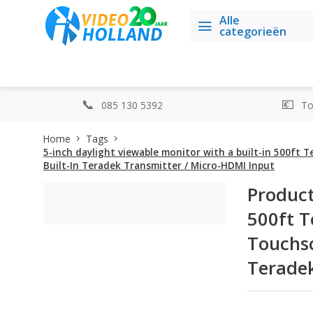
Alle
categorieën
085 130 5392
Top
Home
Tags
5-inch daylight viewable monitor with a built-in 500ft 
Built-In Teradek Transmitter / Micro-HDMI Input
Product
500ft T
Touchsc
Teradek