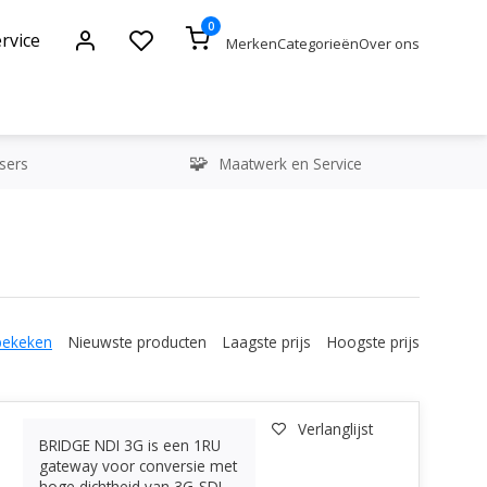
0
rvice
Merken
Categorieën
Over ons
sers
Maatwerk en Service
bekeken
Nieuwste producten
Laagste prijs
Hoogste prijs
Verlanglijst
BRIDGE NDI 3G is een 1RU
gateway voor conversie met
hoge dichtheid van 3G-SDI