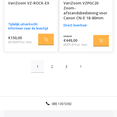
VariZoom VZ-ROCK-EX
VariZoom VZPGC20
Zoom-
afstandsbediening voor
Canon CN-E 18-80mm
Tijdelijk uitverkocht.
Direct leverbaar
Informeer naar de levertijd
€598,00
€150,00
€449,00
(€123,97
Excl. btw)
(€371,07
Excl. btw)
1
2
3
085 130 5392