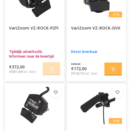
-25%
VariZoom VZ-ROCK-PZFI
VariZoom VZ-ROCK-DVX
Tijdelijk uitverkocht.
Direct leverbaar
Informeer naar de levertijd
€230,00
€372,00
€172,00
(€307,44
Excl. btw)
(€142,15
Excl. btw)
-25%