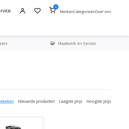
0
rvice
Merken
Categorieën
Over ons
sers
Maatwerk en Service
bekeken
Nieuwste producten
Laagste prijs
Hoogste prijs