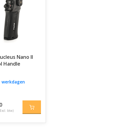
Nucleus Nano II
l Handle
 5 werkdagen
0
Excl. btw)