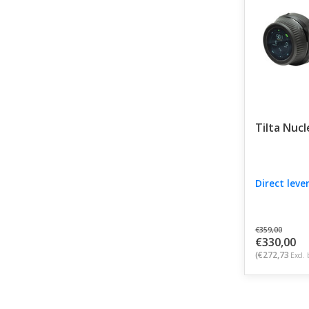
Tilta Nucl
Direct leve
€359,00
€330,00
(€272,73
Excl. 