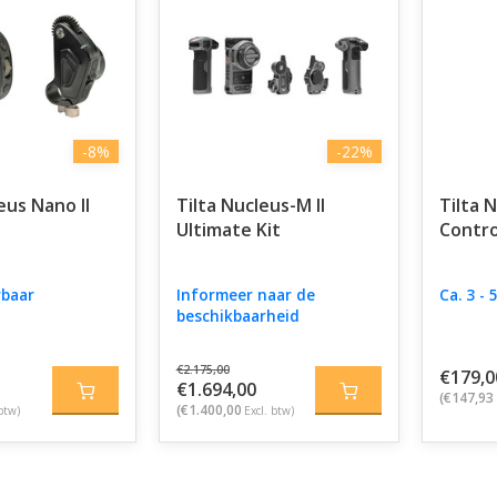
-8%
-22%
eus Nano II
Tilta Nucleus-M II
Tilta 
Ultimate Kit
Contro
rbaar
Informeer naar de
Ca. 3 -
beschikbaarheid
€2.175,00
€179,0
€1.694,00
(€147,93
(€1.400,00
btw)
Excl. btw)