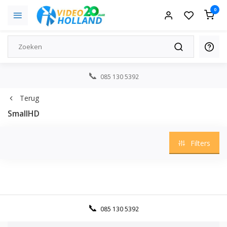
0
085 130 5392
Terug
SmallHD
Filters
085 130 5392