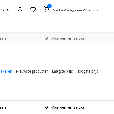
0
rvice
Merken
Categorieën
Over ons
sers
Maatwerk en Service
bekeken
Nieuwste producten
Laagste prijs
Hoogste prijs
sers
Maatwerk en Service