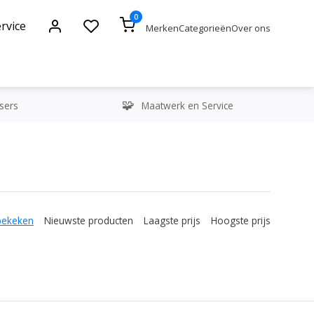
0
rvice
Merken
Categorieën
Over ons
sers
Maatwerk en Service
bekeken
Nieuwste producten
Laagste prijs
Hoogste prijs