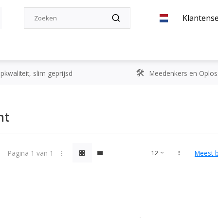
Klantense
kwaliteit, slim geprijsd
Meedenkers en Oplos
ht
Pagina 1 van 1
Meest 