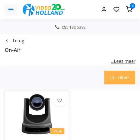
0
085 130 5392
Terug
On-Air
...Lees meer
Neem contact met ons op:
info@videoholland.nl
of bel +31(0)85
Filters
1305392
-45%