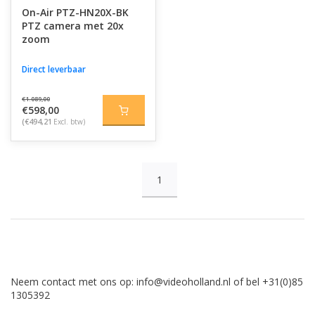
On-Air PTZ-HN20X-BK
PTZ camera met 20x
zoom
Direct leverbaar
€1.089,00
€598,00
(€494,21
Excl. btw)
1
Neem contact met ons op:
info@videoholland.nl
of bel +31(0)85
1305392