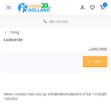
0
085 130 5392
Terug
Lockcircle
...Lees meer
Neem contact met ons op:
info@videoholland.nl
of bel +31(0)85
Filters
1305392
Neem contact met ons op:
info@videoholland.nl
of bel +31(0)85
1305392