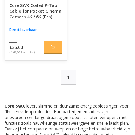
Core SWX Coiled P-Tap
Cable for Pocket Cinema
Camera 4K / 6K (Pro)
Direct leverbaar
€44,00
€25,00
(€20,66
Excl. btw)
1
Core SWX
levert slimme en duurzame energieoplossingen voor
film- en videoproducties. Hun batterijen en laders zijn
ontworpen om lange draaidagen soepel te laten verlopen, met
functies zoals nauwkeurige statusweergave en snelle laadtijden.
Dankzij het compacte ontwerp en de hoge betrouwbaarheid zijn
de producten van Core SWX geliefd bij crews die zonder