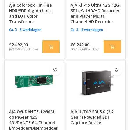
Aja Colorbox - In-line
AJA Ki Pro Ultra 12G 12G-
HDR/SDR Algorithmic
SDI 4K/UHD/HD Recorder
and LUT Color
and Player Multi-
Transforms
Channel HD Recorder
Ca. 3 - 5 werkdagen
Ca. 3 - 5 werkdagen
€2.492,00
€6.242,00
(€2.059,50
Excl. btw)
(€5.158,68
Excl. btw)
AJA OG-DANTE-12GAM
AJA U-TAP SDI 3.0 (3.2
openGear 12G-
Gen 1) Powered SDI
SDI/DANTE 64-Channel
Capture Device
Embedder/Disembedder