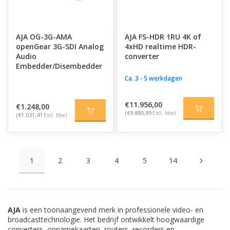
AJA OG-3G-AMA
AJA FS-HDR 1RU 4K of
openGear 3G-SDI Analog
4xHD realtime HDR-
Audio
converter
Embedder/Disembedder
Ca. 3 - 5 werkdagen
€11.956,00
€1.248,00
(€9.880,99
Excl. btw)
(€1.031,41
Excl. btw)
1
2
3
4
5
14
AJA
is een toonaangevend merk in professionele video- en
broadcasttechnologie. Het bedrijf ontwikkelt hoogwaardige
converters, opnamekaarten, routers, recorders en