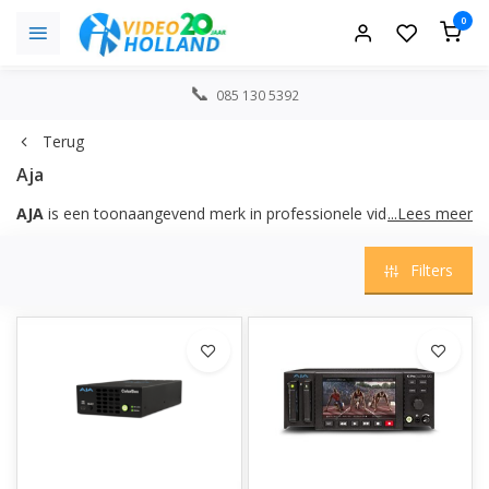
0
085 130 5392
Terug
Aja
AJA
is een toonaangevend merk in professionele video- en
...Lees meer
broadcasttechnologie. Het bedrijf ontwikkelt hoogwaardige
converters, opnamekaarten, routers, recorders en
Filters
camerasystemen die wereldwijd worden gebruikt in
filmproducties, live events en postproductie. AJA staat bekend
om zijn betrouwbaarheid, duurzame bouwkwaliteit en
consistente prestaties, waardoor professionals met vertrouwen
kunnen werken in elke veeleisende workflow.