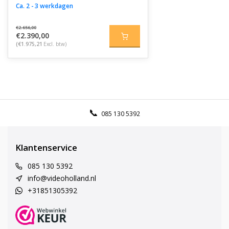
Ca. 2 - 3 werkdagen
€2.656,00
€2.390,00
(€1.975,21
Excl. btw)
085 130 5392
Klantenservice
085 130 5392
info@videoholland.nl
+31851305392