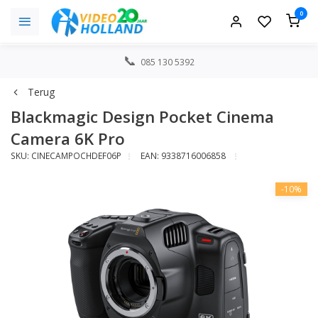
0
085 130 5392
Terug
Blackmagic Design Pocket Cinema
Camera 6K Pro
SKU: CINECAMPOCHDEF06P
EAN: 9338716006858
-10%