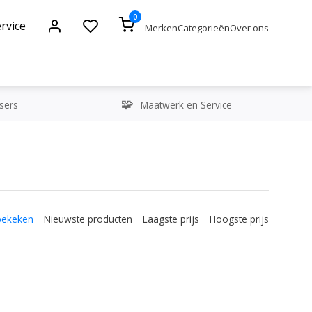
0
rvice
Merken
Categorieën
Over ons
sers
Maatwerk en Service
bekeken
Nieuwste producten
Laagste prijs
Hoogste prijs