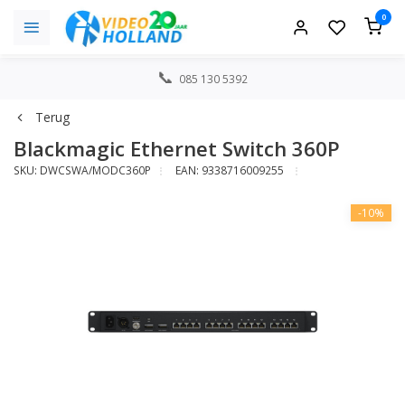
0
085 130 5392
Terug
Blackmagic Ethernet Switch 360P
SKU: DWCSWA/MODC360P
EAN: 9338716009255
-10%