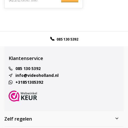
(€2.272,73
Excl. btw)
085 130 5392
Klantenservice
085 130 5392
info@videoholland.nl
+31851305392
Zelf regelen