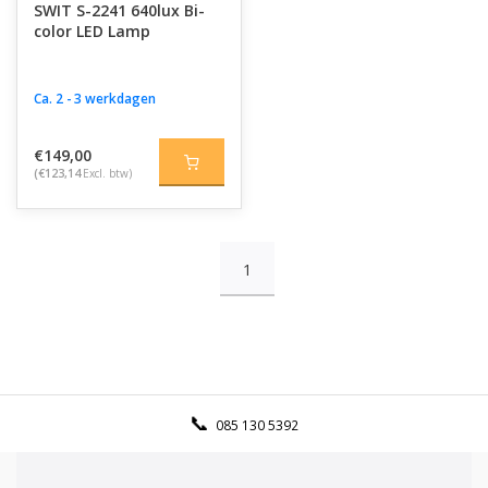
SWIT S-2241 640lux Bi-
color LED Lamp
Ca. 2 - 3 werkdagen
€149,00
(€123,14
Excl. btw)
1
085 130 5392