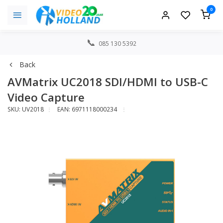
0
085 130 5392
Back
AVMatrix UC2018 SDI/HDMI to USB-C
Video Capture
SKU: UV2018
EAN: 6971118000234