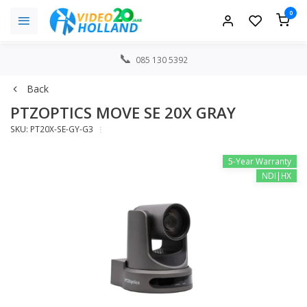
0
085 130 5392
Back
PTZOPTICS MOVE SE 20X GRAY
SKU: PT20X-SE-GY-G3
5-Year Warranty
NDI|HX