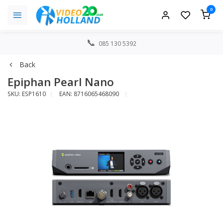
0
085 130 5392
Back
Epiphan Pearl Nano
SKU: ESP1610
EAN: 8716065468090