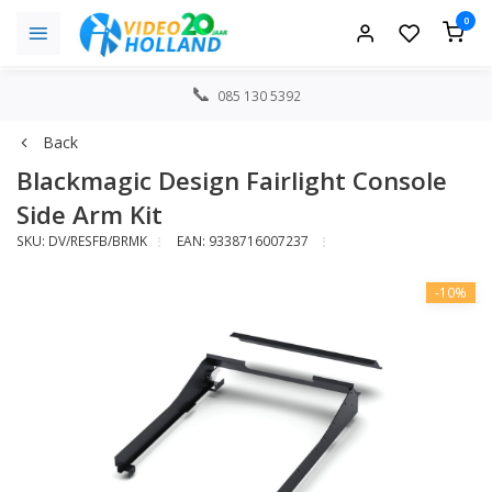
0
085 130 5392
Back
Blackmagic Design Fairlight Console
Side Arm Kit
SKU: DV/RESFB/BRMK
EAN: 9338716007237
-10%