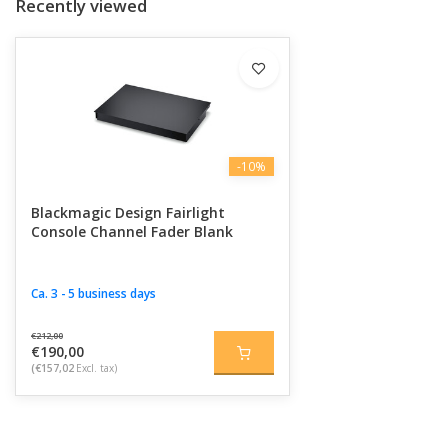
Recently viewed
-10%
Blackmagic Design Fairlight
Console Channel Fader Blank
Ca. 3 - 5 business days
€212,00
€190,00
(€157,02
Excl. tax)