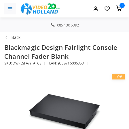
0
085 130 5392
Back
Blackmagic Design Fairlight Console
Channel Fader Blank
SKU: DV/RESFA/YFAFCS
EAN: 9338716006353
-10%