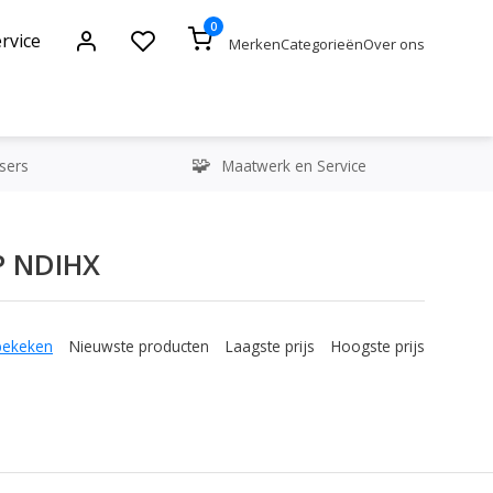
0
rvice
Merken
Categorieën
Over ons
sers
Maatwerk en Service
P NDIHX
bekeken
Nieuwste producten
Laagste prijs
Hoogste prijs