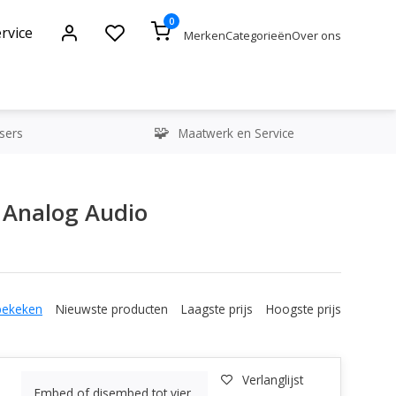
0
rvice
Merken
Categorieën
Over ons
sers
Maatwerk en Service
 Analog Audio
bekeken
Nieuwste producten
Laagste prijs
Hoogste prijs
Verlanglijst
Embed of disembed tot vier